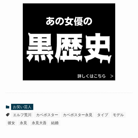
お笑い芸人
エルフ荒川
カベポスター
カベポスター永見
タイプ
モデル
彼女
永見
永見大吾
結婚