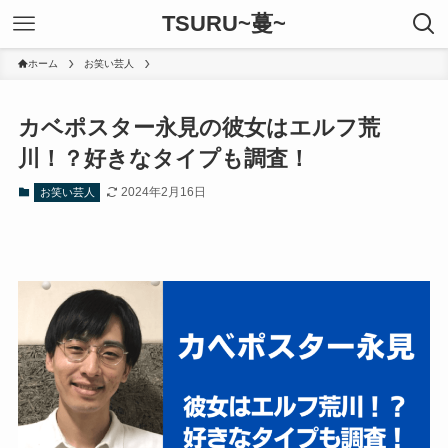
TSURU~蔓~
ホーム
お笑い芸人
カベポスター永見の彼女はエルフ荒
川！？好きなタイプも調査！
2024年2月16日
お笑い芸人