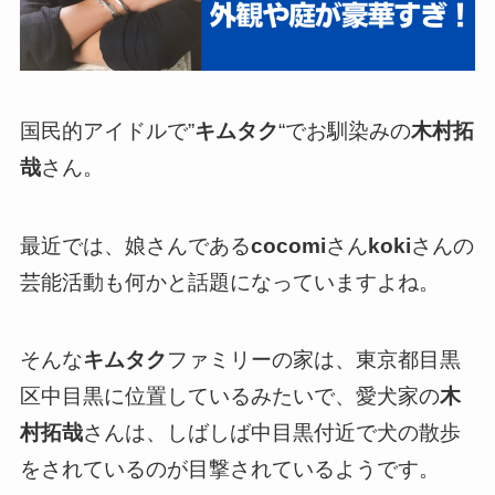
国民的アイドルで”
キムタク
“でお馴染みの
木村拓
哉
さん。
最近では、娘さんである
cocomi
さん
koki
さんの
芸能活動も何かと話題になっていますよね。
そんな
キムタク
ファミリーの家は、東京都目黒
区中目黒に位置しているみたいで、愛犬家の
木
村拓哉
さんは、しばしば中目黒付近で犬の散歩
をされているのが目撃されているようです。