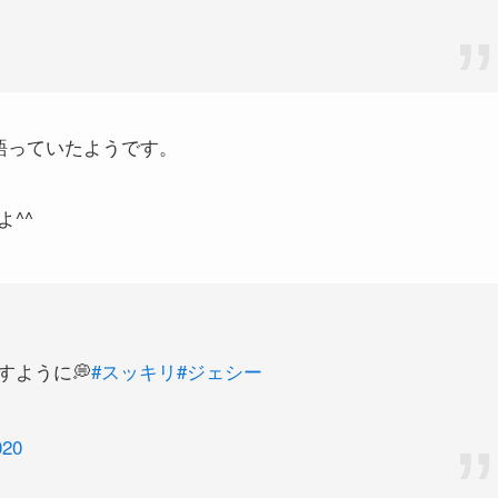
語っていたようです。
^^
すように💭
#スッキリ
#ジェシー
020