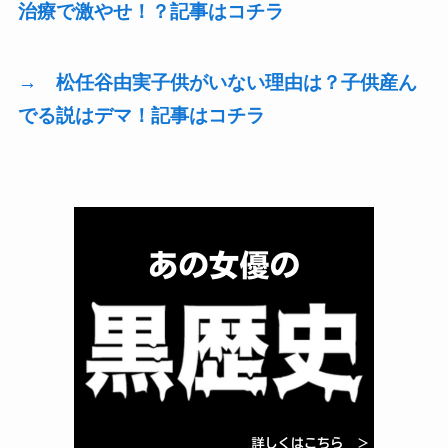
治療で激やせ！？記事はコチラ
→ 松任谷由実子供がいない理由は？子供産ん
でる説はデマ！記事はコチラ