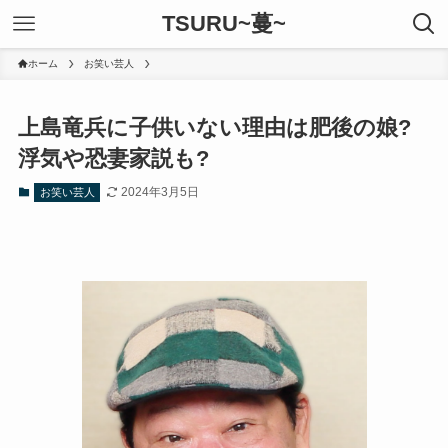
TSURU~蔓~
ホーム
お笑い芸人
上島竜兵に子供いない理由は肥後の娘?
浮気や恐妻家説も?
2024年3月5日
お笑い芸人