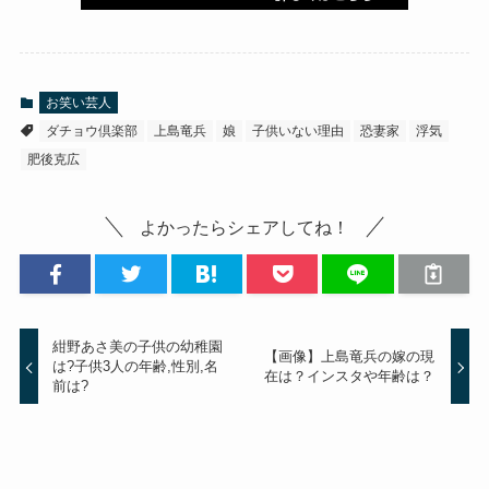
お笑い芸人
ダチョウ倶楽部
上島竜兵
娘
子供いない理由
恐妻家
浮気
肥後克広
よかったらシェアしてね！
紺野あさ美の子供の幼稚園
【画像】上島竜兵の嫁の現
は?子供3人の年齢,性別,名
在は？インスタや年齢は？
前は?