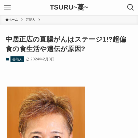
TSURU~蔓~
ホーム
芸能人
中居正広の直腸がんはステージ1!?超偏
食の食生活や遺伝が原因?
2024年2月3日
芸能人