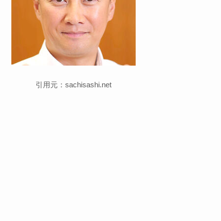
引用元：sachisashi.net