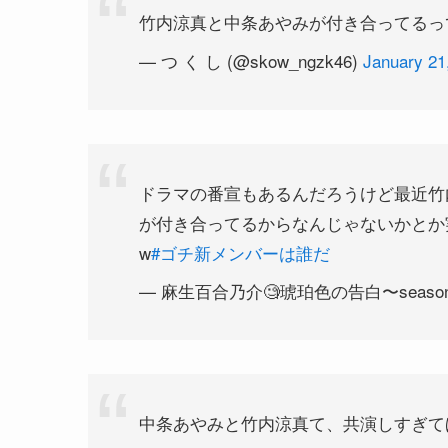
竹内涼真と中条あやみが付き合ってるっ
— つ く し (@skow_ngzk46)
January 21
ドラマの番宣もあるんだろうけど最近竹
が付き合ってるからなんじゃないかとか
w
#ゴチ新メンバーは誰だ
— 麻生百合乃介🧐琥珀色の告白〜season2公開
中条あやみと竹内涼真て、共演しすぎて