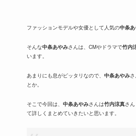
ファッションモデルや女優として人気の
中条あ
そんな
さんは、CMやドラマで
中条あやみ
竹内
います。
あまりにも息がピッタリなので、
さ
中条あやみ
とか。
そこで今回は、
さんは
さん
中条あやみ
竹内涼真
て詳しくまとめていきたいと思います。