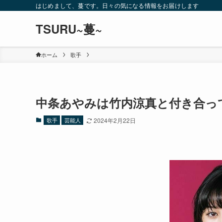
はじめまして、蔓です。日々の気になる情報をお届けします
TSURU~蔓~
ホーム
歌手
中条あやみは竹内涼真と付き合っ
歌手
芸能人
2024年2月22日