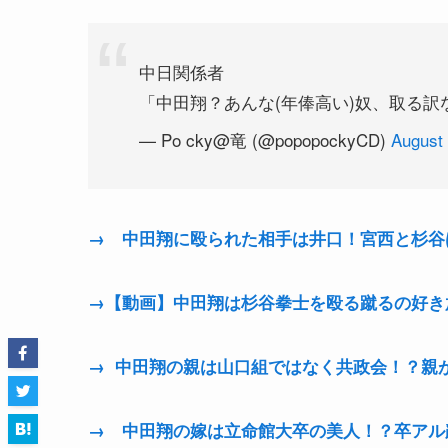
中日関係者
「中田翔？あんな(年俸高い)奴、取る訳ない
— Po cky@竜 (@popopockyCD)
August 
→ 中田翔に殴られた相手は井口！宮西と杉谷
→【動画】中田翔は杉谷拳士を殴る蹴るの好き
→ 中田翔の親は山口組ではなく共政会！？親
→ 中田翔の嫁は立命館大卒の美人！？卒アル