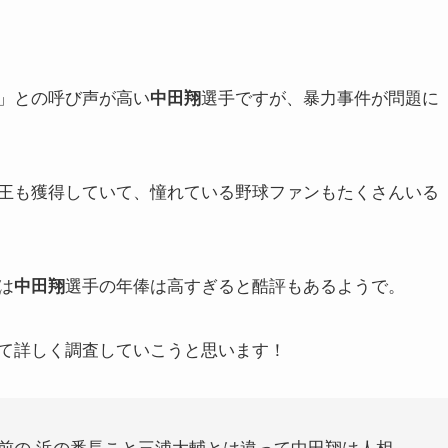
」との呼び声が高い
選手ですが、暴力事件が問題に
中田翔
王も獲得していて、憧れている野球ファンもたくさんいる
は
選手の年俸は高すぎると酷評もあるようで。
中田翔
て詳しく調査していこうと思います！
前の 浜の番長こと三浦大輔とは違って中田翔は人相