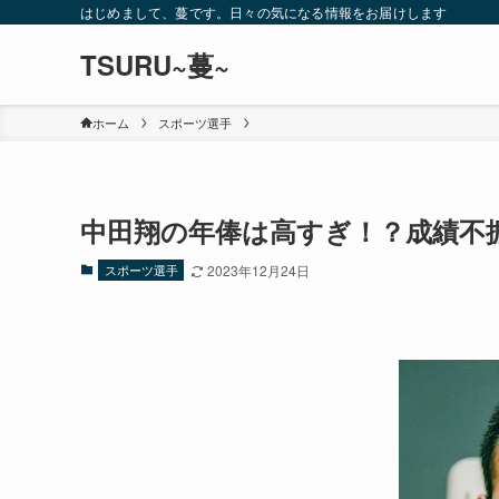
はじめまして、蔓です。日々の気になる情報をお届けします
TSURU~蔓~
ホーム
スポーツ選手
中田翔の年俸は高すぎ！？成績不振な
スポーツ選手
2023年12月24日