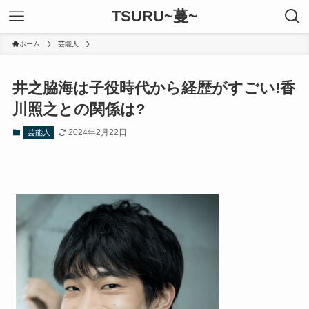
TSURU~蔓~
ホーム
芸能人
井之脇海は子役時代から経歴がすごい!香
川照之との関係は?
2024年2月22日
芸能人