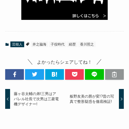
芸能人
井之脇海
子役時代
経歴
香川照之
よかったらシェアしてね！
藤ヶ谷太輔の弟!三男はア
板野友美の唇が変!?昔の写
パレル社長で次男は三菱電
真で整形疑惑を徹底検証!
機デザイナー!