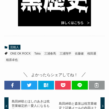
芸能人
ONE OK ROCK
Taka
三浦春馬
三浦翔平
佐藤健
桜田通
植原卓也
よかったらシェアしてね！
島田紳助とほしのあきは枕
島田紳助と森泉は枕営業確
営業確定的！愛人になるも
定？証拠メールの内容は？