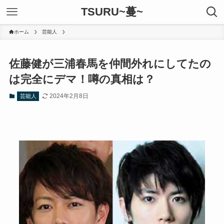
TSURU~蔓~
ホーム
芸能人
佐藤健が三浦春馬を仲間外れにしてたの
は完全にデマ！噂の真相は？
2024年2月8日
芸能人