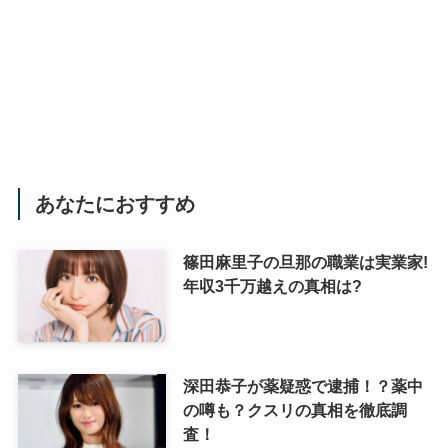
あなたにおすすめ
篠田麻里子の旦那の職業は実業家!
年収3千万越えの真相は?
深田恭子が薬疑惑で逮捕！？薬中
の噂も？クスリの真相を徹底調
査！