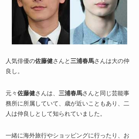
人気俳優の
佐藤健
さんと
三浦春馬
さんは大の仲
良し。
元々
佐藤健
さんは、
三浦春馬
さんと同じ芸能事
務所に所属していて、歳が近いこともあり、二
人は仲良しとして知られていました。
一緒に海外旅行やショッピングに行ったり、お