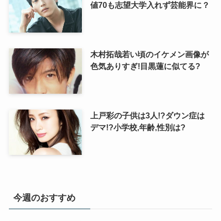
値70も志望大学入れず芸能界に？
木村拓哉若い頃のイケメン画像が
色気ありすぎ!目黒蓮に似てる?
上戸彩の子供は3人!?ダウン症は
デマ!?小学校,年齢,性別は?
今週のおすすめ