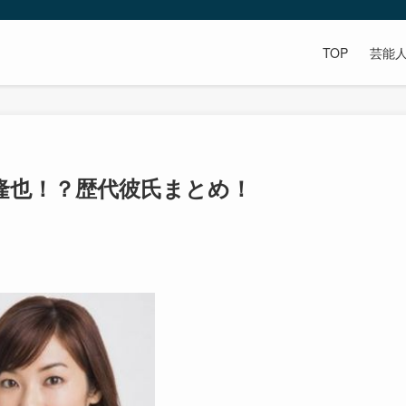
TOP
芸能
隆也！？歴代彼氏まとめ！