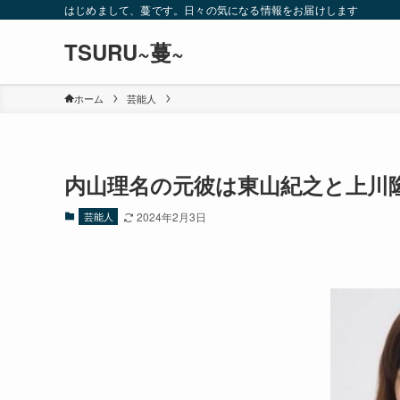
はじめまして、蔓です。日々の気になる情報をお届けします
TSURU~蔓~
ホーム
芸能人
内山理名の元彼は東山紀之と上川
芸能人
2024年2月3日