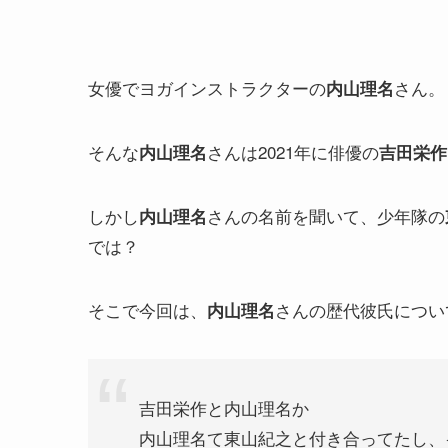
女優でヨガインストラクターの
さん。
内山理名
そんな
さんは2021年に俳優の
内山理名
吉田栄作
しかし
さんの名前を聞いて、少年隊の
内山理名
では？
そこで今回は、
さんの歴代彼氏につい
内山理名
吉田栄作と内山理名か
内山理名て東山紀之と付き合ってたし、