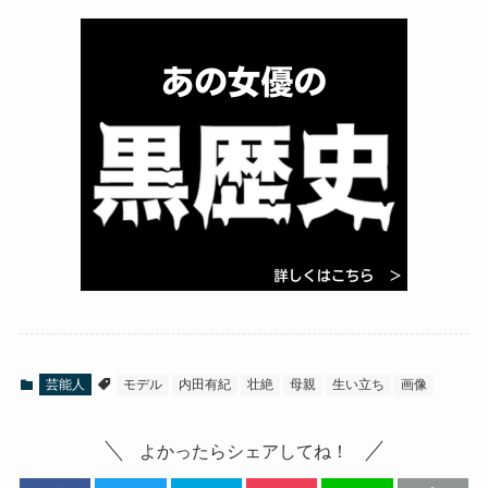
芸能人
モデル
内田有紀
壮絶
母親
生い立ち
画像
よかったらシェアしてね！