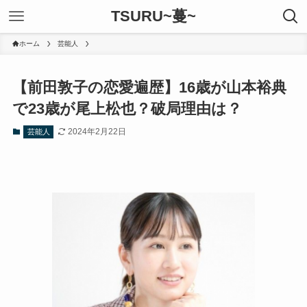
TSURU~蔓~
ホーム
芸能人
【前田敦子の恋愛遍歴】16歳が山本裕典
で23歳が尾上松也？破局理由は？
2024年2月22日
芸能人