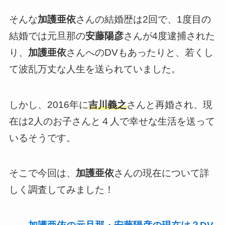
そんな
加護亜依
さんの結婚歴は2回で、1度目の
結婚では元旦那の
安藤陽彦
さんが4度逮捕された
り、
加護亜依
さんへのDVもあったりと、若くし
て波乱万丈な人生を送られていました。
しかし、2016年に
吉川義之
さんと再婚され、現
在は2人のお子さんと４人で幸せな生活を送って
いるそうです。
そこで今回は、
加護亜依
さんの現在について詳
しく調査してみました！