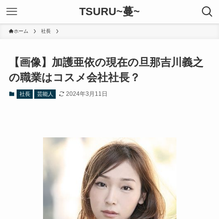
TSURU~蔓~
ホーム
社長
【画像】加護亜依の現在の旦那吉川義之
の職業はコスメ会社社長？
2024年3月11日
社長
芸能人