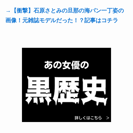
→【衝撃】石原さとみの旦那の海パン一丁姿の
画像！元雑誌モデルだった！？記事はコチラ