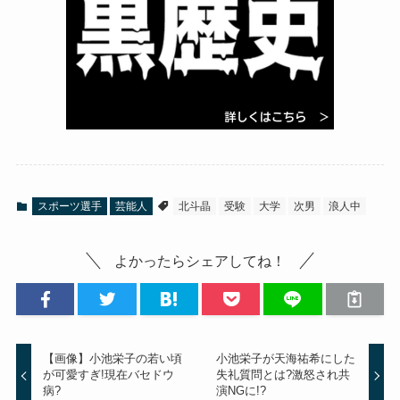
スポーツ選手
芸能人
北斗晶
受験
大学
次男
浪人中
よかったらシェアしてね！
【画像】小池栄子の若い頃
小池栄子が天海祐希にした
が可愛すぎ!現在バセドウ
失礼質問とは?激怒され共
病?
演NGに!?