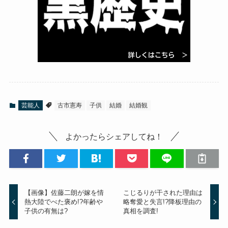
芸能人
古市憲寿
子供
結婚
結婚観
よかったらシェアしてね！
【画像】佐藤二朗が嫁を情
こじるりが干された理由は
熱大陸でべた褒め!?年齢や
略奪愛と失言!?降板理由の
子供の有無は?
真相を調査!