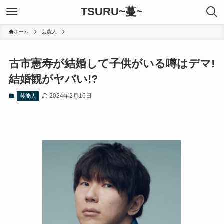
TSURU~蔓~
ホーム
芸能人
古市憲寿が結婚して子供がいる噂はデマ!
結婚観がヤバい!?
2024年2月16日
芸能人