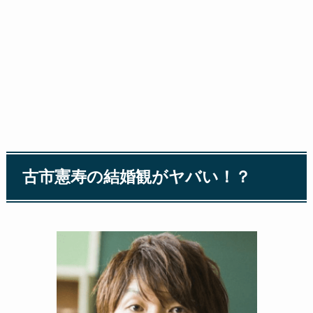
古市憲寿の結婚観がヤバい！？