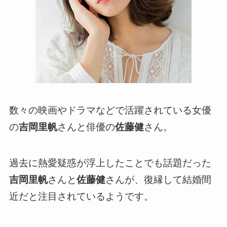
数々の映画やドラマなどで活躍されている女優
の
吉岡里帆
さんと俳優の
佐藤健
さん。
過去に熱愛疑惑が浮上したことでも話題だった
吉岡里帆
さんと
佐藤健
さんが、復縁して結婚間
近だと注目されているようです。