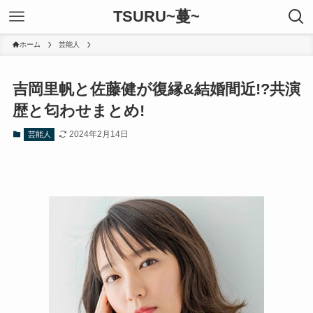
TSURU~蔓~
ホーム
芸能人
吉岡里帆と佐藤健が復縁&結婚間近!?共演
歴と匂わせまとめ!
2024年2月14日
芸能人