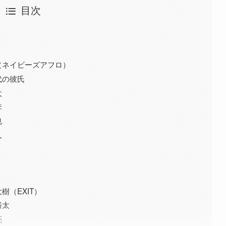
目次
（ネイビーズアフロ）
代の彼氏
太
李
也
人
（EXIT）
裕太
亮