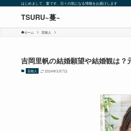
はじめまして、蔓です。日々の気になる情報をお届けします
TSURU~蔓~
ホーム
芸能人
吉岡里帆の結婚願望や結婚観は？元
芸能人
2024年3月7日