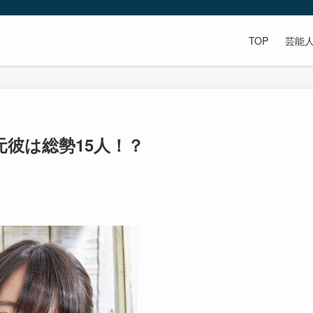
TOP
芸能
彼は総勢15人！？