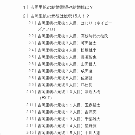
吉岡里帆の結婚願望や結婚観は？
吉岡里帆の元彼は総勢15人！？
吉岡里帆の元彼１人目）はじり（ネイビー
ズアフロ）
吉岡里帆の元彼２人目）高校時代の彼氏
吉岡里帆の元彼３人目）町田啓太
吉岡里帆の元彼４人目）松坂桃李
吉岡里帆の元彼５人目）長瀬智也
吉岡里帆の元彼６人目）山田哲人
吉岡里帆の元彼７人目）成田凌
吉岡里帆の元彼８人目）佐藤健
吉岡里帆の元彼９人目）IT社長
吉岡里帆の元彼１０人目）兼近大樹
（EXIT）
吉岡里帆の元彼１１人目）玉森裕太
吉岡里帆の元彼１２人目）吉沢亮
吉岡里帆の元彼１３人目）千葉雄大
吉岡里帆の元彼１４人目）星野源
吉岡里帆の元彼１５人目）中川大志