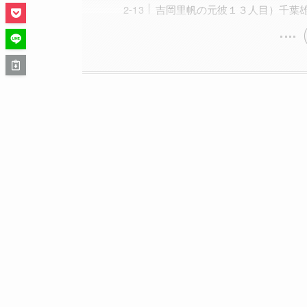
吉岡里帆の元彼１３人目）千葉