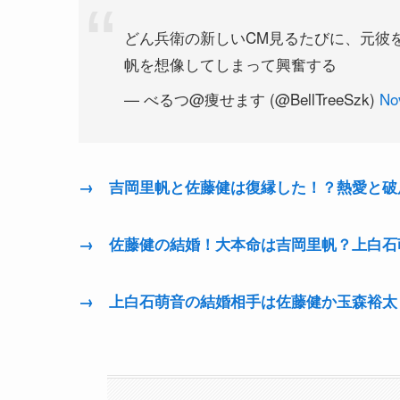
どん兵衛の新しいCM見るたびに、元彼
帆を想像してしまって興奮する
— べるつ@痩せます (@BellTreeSzk)
No
→ 吉岡里帆と佐藤健は復縁した！？熱愛と破
→ 佐藤健の結婚！大本命は吉岡里帆？上白石
→ 上白石萌音の結婚相手は佐藤健か玉森裕太