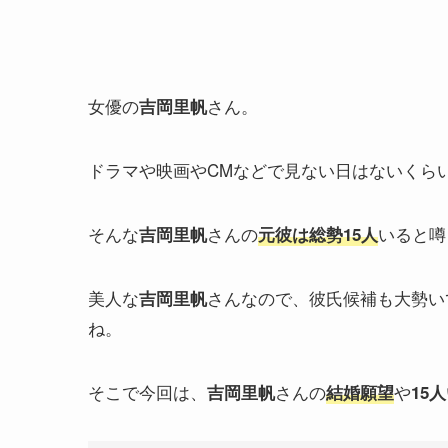
女優の
さん。
吉岡里帆
ドラマや映画やCMなどで見ない日はないくら
そんな
さんの
いると噂
吉岡里帆
元彼は総勢15人
美人な
さんなので、彼氏候補も大勢い
吉岡里帆
ね。
そこで今回は、
さんの
や
吉岡里帆
結婚願望
15人