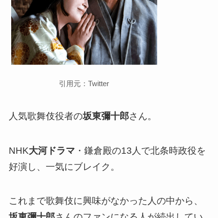
引用元：Twitter
人気歌舞伎役者の
坂東彌十郎
さん。
NHK
大河ドラマ
・鎌倉殿の13人で北条時政役を
好演し、一気にブレイク。
これまで歌舞伎に興味がなかった人の中から、
坂東彌十郎
さんのファンになる人が続出してい