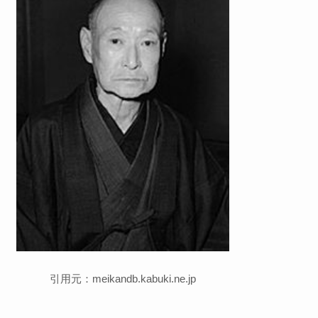
引用元：meikandb.kabuki.ne.jp