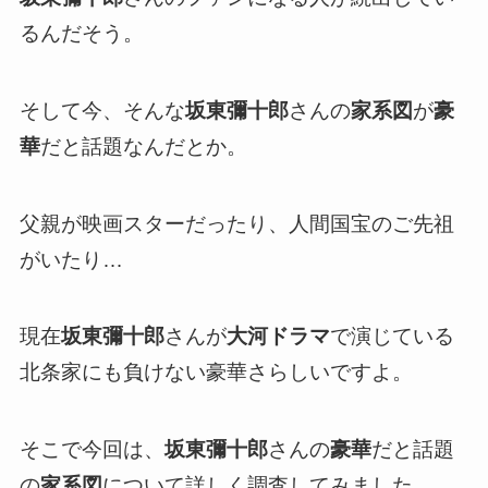
るんだそう。
そして今、そんな
坂東彌十郎
さんの
家系図
が
豪
華
だと話題なんだとか。
父親が映画スターだったり、人間国宝のご先祖
がいたり…
現在
坂東彌十郎
さんが
大河ドラマ
で演じている
北条家にも負けない豪華さらしいですよ。
そこで今回は、
坂東彌十郎
さんの
豪華
だと話題
の
家系図
について詳しく調査してみました