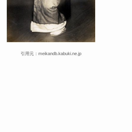
引用元：meikandb.kabuki.ne.jp