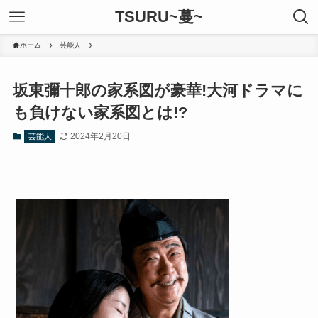
TSURU~蔓~
ホーム
芸能人
坂東彌十郎の家系図が豪華!大河ドラマに
も負けない家系図とは!?
2024年2月20日
芸能人