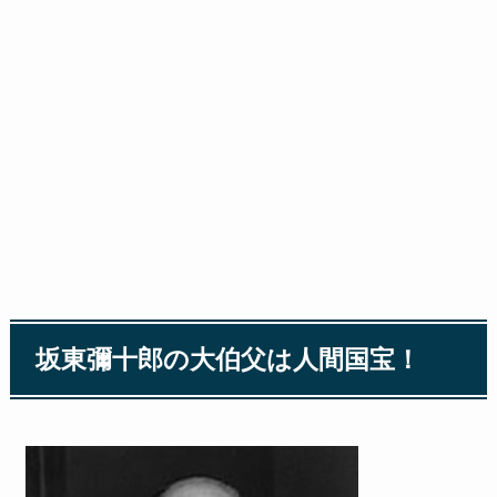
坂東彌十郎の大伯父は人間国宝！