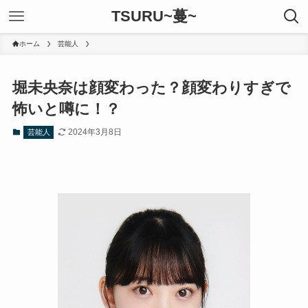
TSURU~蔓~
ホーム
芸能人
堀未央奈は顔変わった？顔変わりすぎで
怖いと噂に！？
2024年3月8日
芸能人