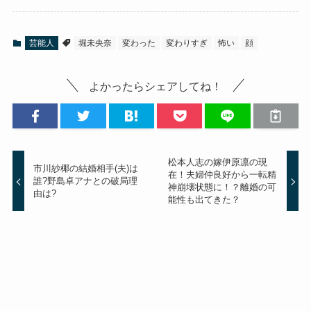
芸能人
堀未央奈
変わった
変わりすぎ
怖い
顔
よかったらシェアしてね！
松本人志の嫁伊原凛の現
市川紗椰の結婚相手(夫)は
在！夫婦仲良好から一転精
誰?野島卓アナとの破局理
神崩壊状態に！？離婚の可
由は?
能性も出てきた？