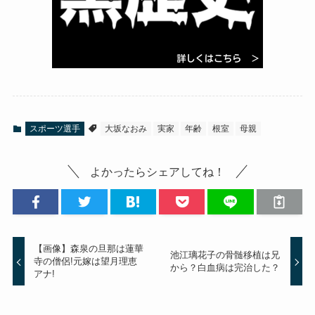
スポーツ選手
大坂なおみ
実家
年齢
根室
母親
よかったらシェアしてね！
【画像】森泉の旦那は蓮華
池江璃花子の骨髄移植は兄
寺の僧侶!元嫁は望月理恵
から？白血病は完治した？
アナ!