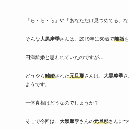
「ら・ら・ら」や「あなただけ見つめてる」な
そんな
さんは、2019年に50歳で
を
大黒摩季
離婚
円満離婚と思われていたのですが…
どうやら
された
さんは、
さ
離婚
元旦那
大黒摩季
ようです。
一体真相はどうなのでしょうか？
そこで今回は、
さんの
さんにつ
大黒摩季
元旦那