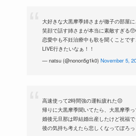
大好きな大黒摩季姉さまが徹子の部屋に…
笑顔で話す姉さまが本当に素敵すぎる🥺
恋愛中も不妊治療中も歌を聞くことです
LIVE行きたいなぁ！！
— natsu (@nonon5g1k0)
November 5, 2
高速使って2時間強の運転疲れた😔
帰りに大黒摩季聞いてたら、大黒摩季っ
婚後元旦那は即結婚出産したけど祝福で
後の気持ち考えたら悲しくなってぽろっ