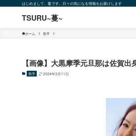
はじめまして、蔓です。日々の気になる情報をお届けします
TSURU~蔓~
ホーム
歌手
【画像】大黒摩季元旦那は佐賀出身
歌手
2024年3月11日