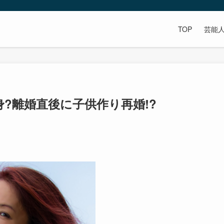
TOP
芸能
?離婚直後に子供作り再婚!?