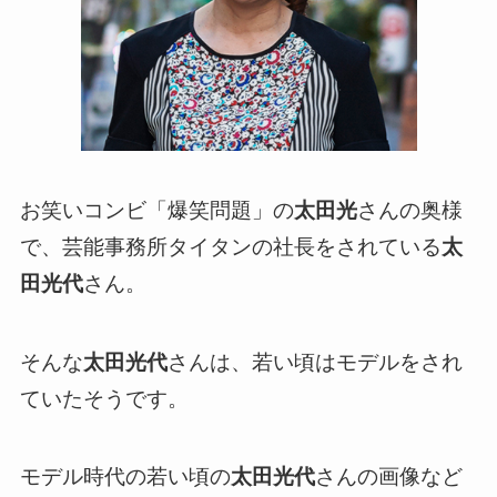
お笑いコンビ「爆笑問題」の
太田光
さんの奥様
で、芸能事務所タイタンの社長をされている
太
田光代
さん。
そんな
太田光代
さんは、若い頃はモデルをされ
ていたそうです。
モデル時代の若い頃の
太田光代
さんの画像など