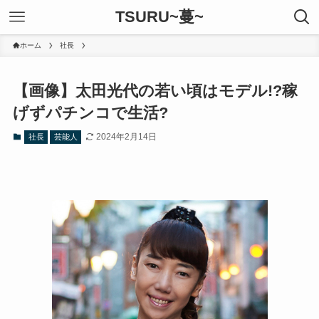
TSURU~蔓~
ホーム
社長
【画像】太田光代の若い頃はモデル!?稼
げずパチンコで生活?
2024年2月14日
社長
芸能人