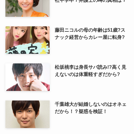
社中学卒？弁護士の噂の真相は？
藤田ニコルの母の年齢は51歳?ス
ナック経営からカレー屋に転身?
松坂桃李は身長サバ読み!?高く見
えないのは体重軽すぎだから?
千葉雄大が結婚しないのはオネェ
だから！？疑惑を検証！