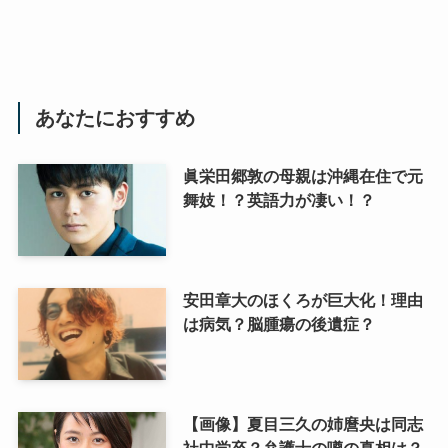
あなたにおすすめ
眞栄田郷敦の母親は沖縄在住で元
舞妓！？英語力が凄い！？
安田章大のほくろが巨大化！理由
は病気？脳腫瘍の後遺症？
【画像】夏目三久の姉麿央は同志