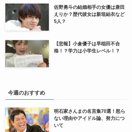
佐野勇斗の結婚相手の女優は唐田
えりか？歴代彼女は新垣結衣など
5人？
【悲報】小倉優子は早稲田不合
格！？学力は小学生レベル！？
今週のおすすめ
明石家さんまの名言集70選！怒ら
ない理由やアイドル論、努力につ
いて