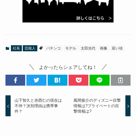
社長
芸能人
パチンコ
モデル
太田光代
画像
若い頃
よかったらシェアしてね！
山下智久と赤西仁の現在は
風間俊介のディズニー目撃
不仲？決別理由は携帯事
情報は?プライベートの目
件？
撃情報は?