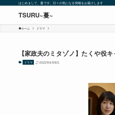
はじめまして、蔓です。日々の気になる情報をお届けします
TSURU~蔓~
ホーム
ドラマ
【家政夫のミタゾノ】たくや役キ
ドラマ
2022年6月8日