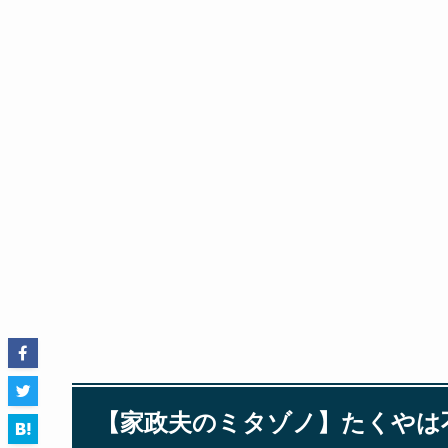
【家政夫のミタゾノ】たくやは