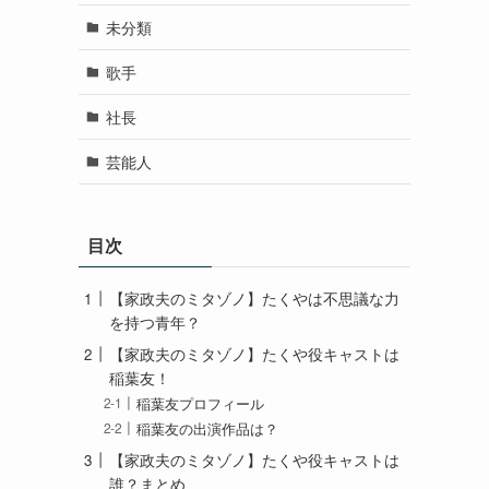
未分類
歌手
社長
芸能人
目次
【家政夫のミタゾノ】たくやは不思議な力
を持つ青年？
【家政夫のミタゾノ】たくや役キャストは
稲葉友！
稲葉友プロフィール
稲葉友の出演作品は？
【家政夫のミタゾノ】たくや役キャストは
誰？まとめ