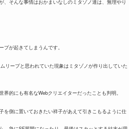
が、そんな事情はおかまいなしのミタゾノ達は、無理やり
ープが起きてしまうんです。
イムリープと思われていた現象はミタゾノが作り出していた
世界的にも有名なWebクリエイターだったことも判明。
子を側に置いておきたい祥子があえて引きこもるように仕
ら、急にSF展開になったり、最後はスカッとする結末が用