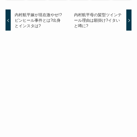
内村航平嫁が現在激やせ!?
内村航平母の髪型ツインテ
ピンヒール事件とは?出身
ール理由は願掛け?イタい
とインスタは?
と噂に?