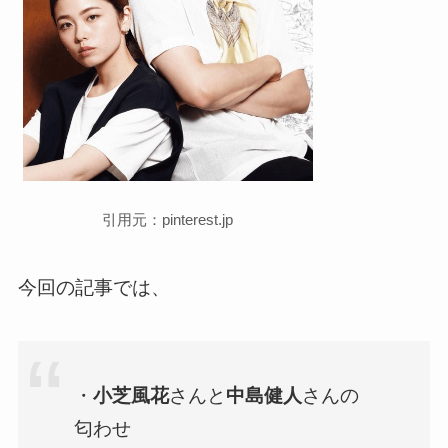
引用元：pinterest.jp
今回の記事では、
・
小芝風花
さんと
中島健人
さんの
匂わせ