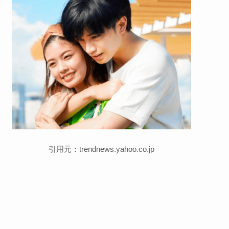
引用元：trendnews.yahoo.co.jp