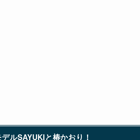
モデル
SAYUKI
と椿かおり！