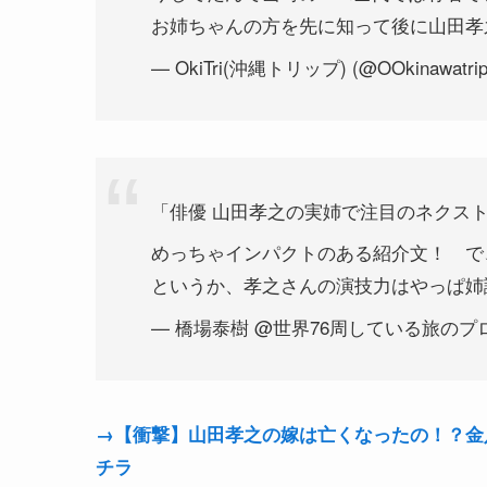
お姉ちゃんの方を先に知って後に山田孝
— OkiTri(沖縄トリップ) (@OOkinawatri
「俳優 山田孝之の実姉で注目のネクス
めっちゃインパクトのある紹介文！ で
というか、孝之さんの演技力はやっぱ姉
— 橋場泰樹 @世界76周している旅のプロ (@t
→【衝撃】山田孝之の嫁は亡くなったの！？金八
チラ