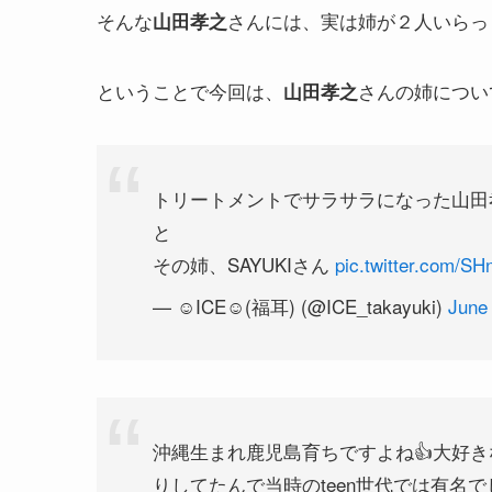
そんな
さんには、実は姉が２人いらっ
山田孝之
ということで今回は、
さんの姉につい
山田孝之
トリートメントでサラサラになった山田
と
その姉、SAYUKIさん
pic.twitter.com/
— ☺︎ICE☺︎(福耳) (@ICE_takayuki)
June 
沖縄生まれ鹿児島育ちですよね👍大好きな
りしてたんで当時のteen世代では有名で