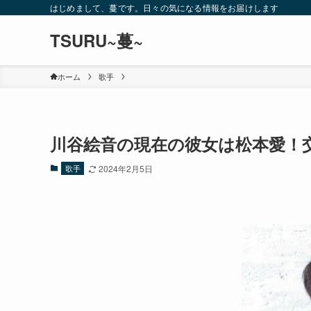
はじめまして、蔓です。日々の気になる情報をお届けします
TSURU~蔓~
ホーム
歌手
川谷絵音の現在の彼女は松本愛！
歌手
2024年2月5日