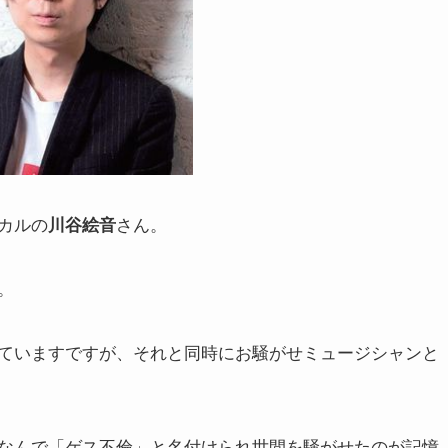
カルの
さん。
川谷絵音
。
ていますですが、それと同時にお騒がせミュージシャンと
なんで「ゲス不倫」と名付けられ世間を騒がせたのが記憶