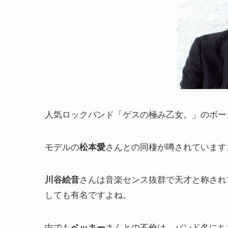
人気ロックバンド「ゲスの極み乙女。」のボー
モデルの
さんとの同棲が噂されています
松本愛
さんは音楽センス抜群で天才と称され
川谷絵音
しても有名ですよね。
中でも
さんとの不倫は、バンド名にち
ベッキー