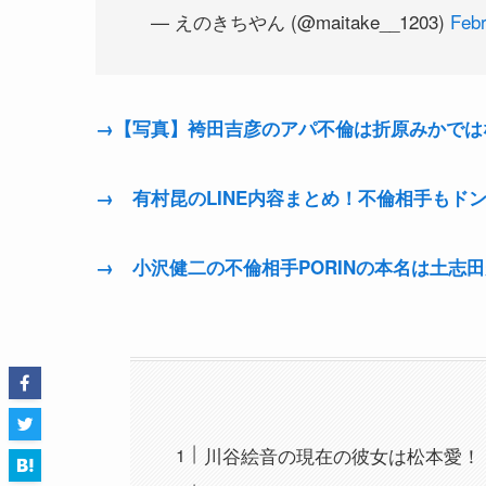
— えのきちやん (@maitake__1203)
Febr
→【写真】袴田吉彦のアパ不倫は折原みかでは
→ 有村昆のLINE内容まとめ！不倫相手もド
→ 小沢健二の不倫相手PORINの本名は土志
川谷絵音の現在の彼女は松本愛！