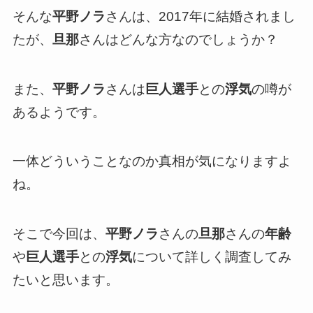
そんな
平野ノラ
さんは、2017年に結婚されまし
たが、
旦那
さんはどんな方なのでしょうか？
また、
平野ノラ
さんは
巨人選手
との
浮気
の噂が
あるようです。
一体どういうことなのか真相が気になりますよ
ね。
そこで今回は、
平野ノラ
さんの
旦那
さんの
年齢
や
巨人選手
との
浮気
について詳しく調査してみ
たいと思います。