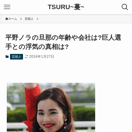
TSURU~蔓~
ホーム
芸能人
平野ノラの旦那の年齢や会社は?巨人選
手との浮気の真相は?
2024年1月27日
芸能人