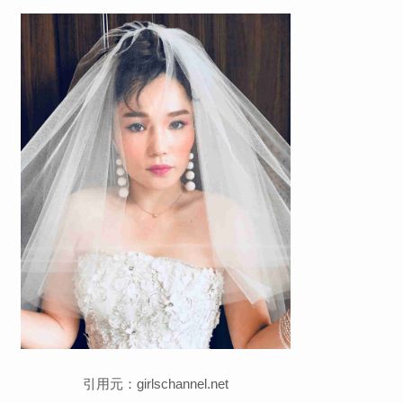
引用元：girlschannel.net