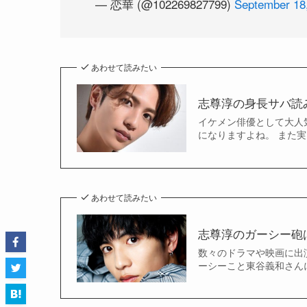
— 恋華 (@102269827799)
September 18
あわせて読みたい
志尊淳の身長サバ読
イケメン俳優として大人
になりますよね。 また実
あわせて読みたい
志尊淳のガーシー砲
数々のドラマや映画に出
ーシーこと東谷義和さんに