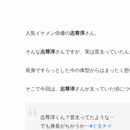
人気イケメン俳優の
さん。
志尊淳
そんな
さんですが、実は昔太っていたん
志尊淳
長身ですらっとした今の体型からはまったく想
そこで今回は、
さんが太っていた頃につ
志尊淳
志尊淳くん？昔太ってたような‥
でも身長がちがうか‥
#ぐるナイ