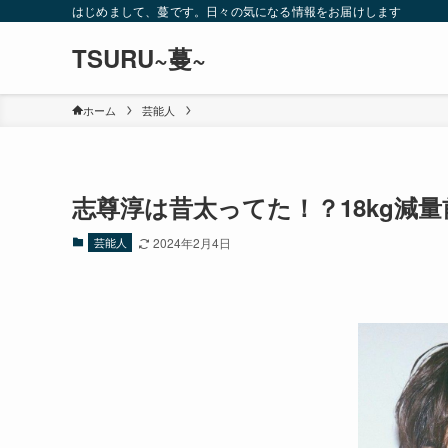
はじめまして、蔓です。日々の気になる情報をお届けします
TSURU~蔓~
ホーム
芸能人
志尊淳は昔太ってた！？18kg減
芸能人
2024年2月4日