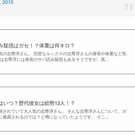
, 2015
み疑惑はガセ！？体重は何キロ？
気の志尊淳さん。 完璧なルックスの志尊淳さんの身長や体重など気
は志尊淳には身長のサバ読み疑惑もあるそうですが、真...
はいつ？歴代彼女は総勢12人！？
演されていて大人気の志尊淳さん。 そんな志尊淳さんについて、ガ
暴露されるのでは？と噂になっていたようです。 そこ...