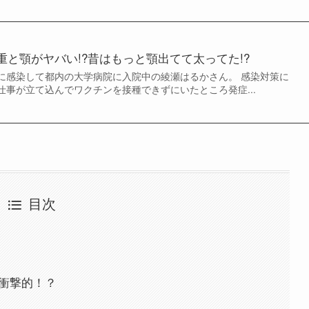
と顎がヤバい!?昔はもっと顎出てて太ってた!?
に感染して都内の大学病院に入院中の綾瀬はるかさん。 感染対策に
仕事が立て込んでワクチンを接種できずにいたところ発症...
目次
が衝撃的！？