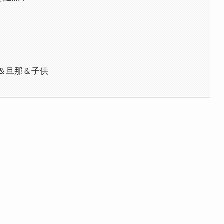
＆旦那＆子供