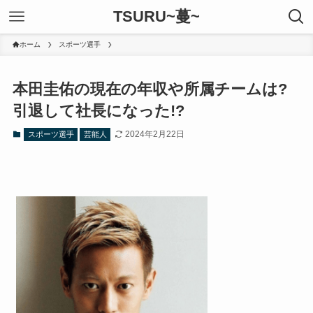
TSURU~蔓~
ホーム
スポーツ選手
本田圭佑の現在の年収や所属チームは?
引退して社長になった!?
2024年2月22日
スポーツ選手
芸能人