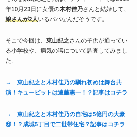
年10月23日に女優の
木村佳乃
さんと結婚して、
娘さんが2人
いるパパなんだそうです。
そこで今回は、
東山紀之
さんの子供が通ってい
る小学校や、病気の噂について調査してみまし
た。
→ 東山紀之と木村佳乃の馴れ初めは舞台共
演！キューピットは遠藤憲一！？記事はコチラ
→ 東山紀之と木村佳乃の自宅は5億円の大豪
邸！？成城5丁目で二世帯住宅？記事はコチラ