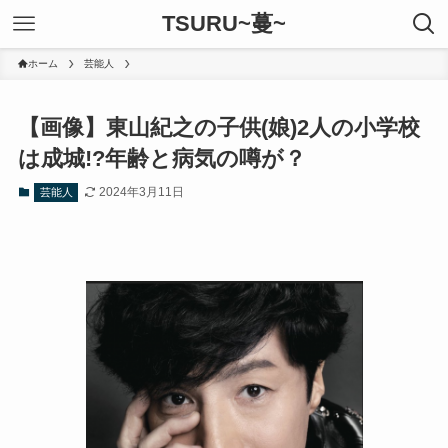
TSURU~蔓~
ホーム
芸能人
【画像】東山紀之の子供(娘)2人の小学校
は成城!?年齢と病気の噂が？
2024年3月11日
芸能人