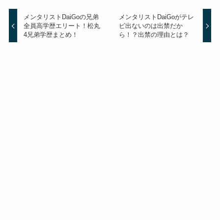
メンタリストDaiGoの兄弟
メンタリストDaiGoがテレ
全員高学歴エリート！松丸
ビ出ないのは出禁だか
4兄弟学歴まとめ！
ら！？出禁の理由とは？