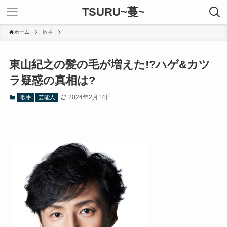
TSURU~蔓~
ホーム
歌手
東山紀之の髪の毛が増えた!?ハゲ&カツ
ラ疑惑の真相は?
2024年2月14日
歌手
芸能人