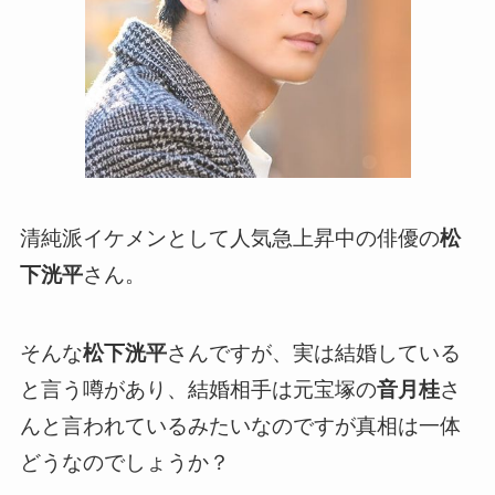
清純派イケメンとして人気急上昇中の俳優の
松
下洸平
さん。
そんな
松下洸平
さんですが、実は結婚している
と言う噂があり、結婚相手は元宝塚の
音月桂
さ
んと言われているみたいなのですが真相は一体
どうなのでしょうか？