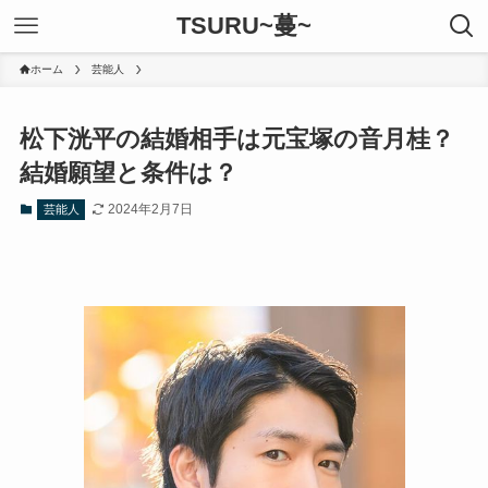
TSURU~蔓~
ホーム
芸能人
松下洸平の結婚相手は元宝塚の音月桂？
結婚願望と条件は？
2024年2月7日
芸能人