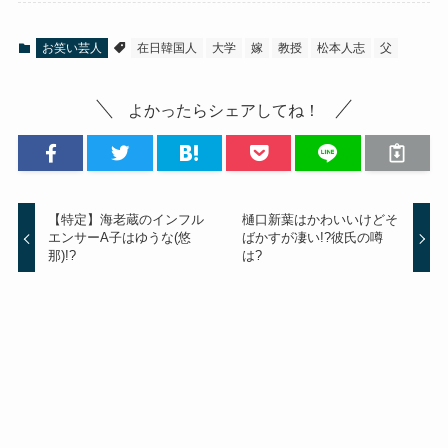
お笑い芸人
在日韓国人
大学
嫁
教授
松本人志
父
よかったらシェアしてね！
【特定】海老蔵のインフル
樋口新葉はかわいいけどそ
エンサーA子はゆうな(悠
ばかすが凄い!?彼氏の噂
那)!?
は?