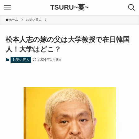
TSURU~蔓~
ホーム
お笑い芸人
松本人志の嫁の父は大学教授で在日韓国
人！大学はどこ？
2024年1月9日
お笑い芸人