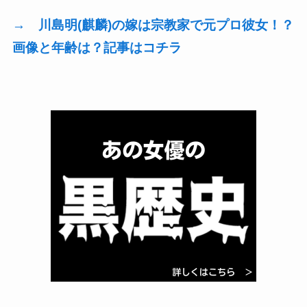
→ 川島明(麒麟)の嫁は宗教家で元プロ彼女！？
画像と年齢は？記事はコチラ