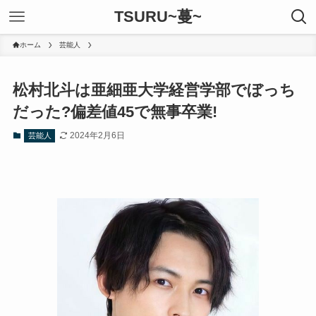
TSURU~蔓~
ホーム
芸能人
松村北斗は亜細亜大学経営学部でぼっち
だった?偏差値45で無事卒業!
2024年2月6日
芸能人