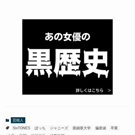
芸能人
SixTONES
ぼっち
ジャニーズ
亜細亜大学
偏差値
卒業