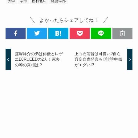
大学
学部
松村北斗
経営学部
よかったらシェアしてね！
窪塚洋介の弟は俳優とレゲ
上白石萌音は可愛い?自ら
エDJRUEEDの2人！死去
容姿自虐発言も!?誹謗中傷
の噂の真相は？
がエグい!?