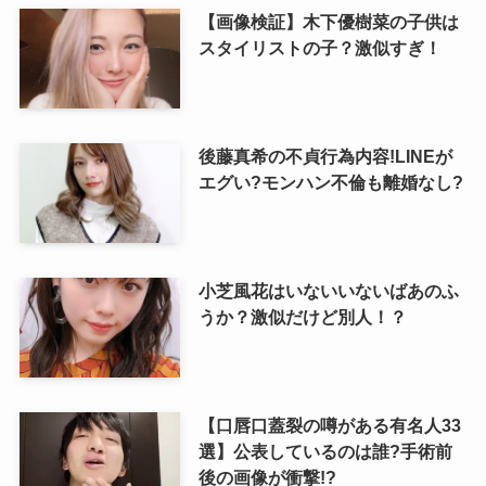
【画像検証】木下優樹菜の子供は
スタイリストの子？激似すぎ！
後藤真希の不貞行為内容!LINEが
エグい?モンハン不倫も離婚なし?
小芝風花はいないいないばあのふ
うか？激似だけど別人！？
【口唇口蓋裂の噂がある有名人33
選】公表しているのは誰?手術前
後の画像が衝撃!?