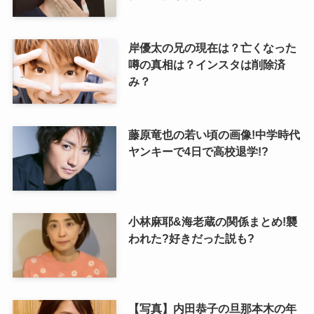
岸優太の兄の現在は？亡くなった
噂の真相は？インスタは削除済
み？
藤原竜也の若い頃の画像!中学時代
ヤンキーで4日で高校退学!?
小林麻耶&海老蔵の関係まとめ!襲
われた?好きだった説も?
【写真】内田恭子の旦那本木の年