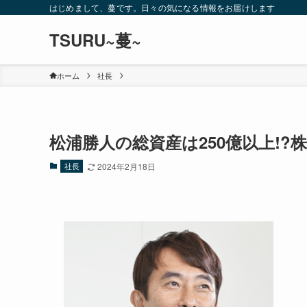
はじめまして、蔓です。日々の気になる情報をお届けします
TSURU~蔓~
ホーム
社長
松浦勝人の総資産は250億以上!?株
社長
2024年2月18日