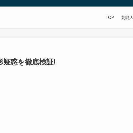
TOP
芸能
形疑惑を徹底検証!