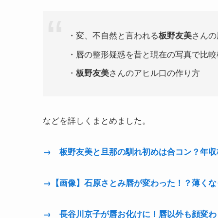
・変、不自然と言われる
さんの
板野友美
・唇の整形疑惑を昔と現在の写真で比較
・
さん
のアヒル口の作り方
板野友美
などを詳しくまとめました。
→ 板野友美と旦那の馴れ初めは合コン？年収
→【画像】石原さとみ唇が変わった！？薄くな
→ 長谷川京子が唇お化けに！唇以外も顔変わ