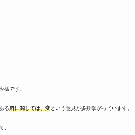
模様です。
ある
という意見が多数挙がっています。
唇に関しては、変
て、