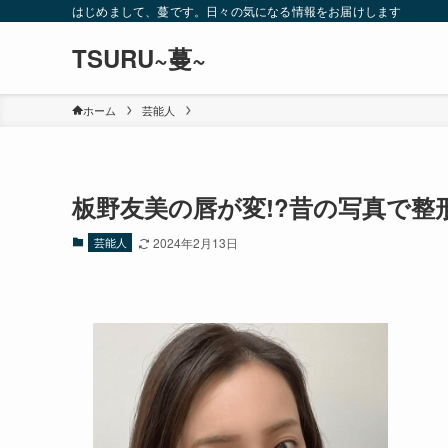
はじめまして、蔓です。日々の気になる情報をお届けします
TSURU~蔓~
ホーム
芸能人
板野友美の唇が変!?昔の写真で整
芸能人
2024年2月13日