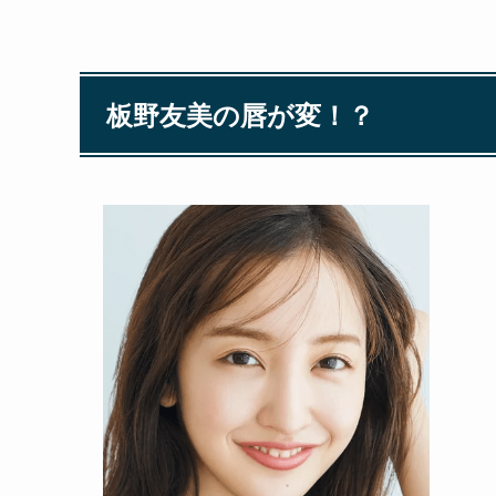
板野友美の唇が変！？