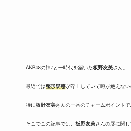
AKB48の神7と一時代を築いた
さん。
板野友美
最近では
が浮上していて
噂が絶えない
整形
疑惑
特に
さんの一番のチャームポイントで
板野友美
そこでこの記事では、
さんの唇に関し
板野友美