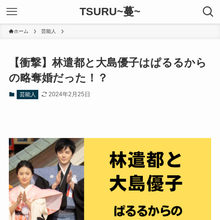
TSURU~蔓~
ホーム
芸能人
【衝撃】林遣都と大島優子はぱるるから
の略奪婚だった！？
2024年2月25日
芸能人