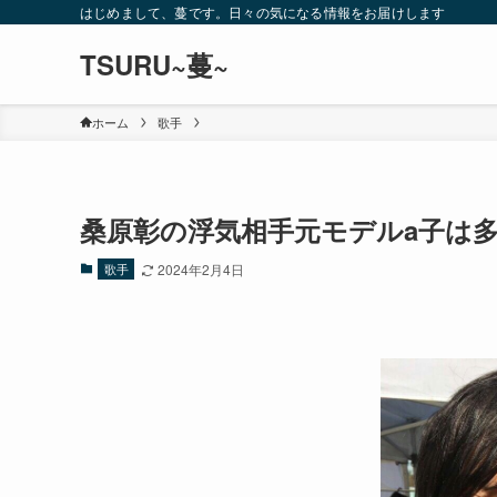
はじめまして、蔓です。日々の気になる情報をお届けします
TSURU~蔓~
ホーム
歌手
桑原彰の浮気相手元モデルa子は
歌手
2024年2月4日