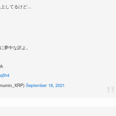
炎上してるけど…
子に夢中な訳よ。
ぁ
Rq5h4
min_XRP)
September 18, 2021