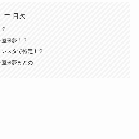
目次
誰？
多屋来夢！？
インスタで特定！？
多屋来夢まとめ