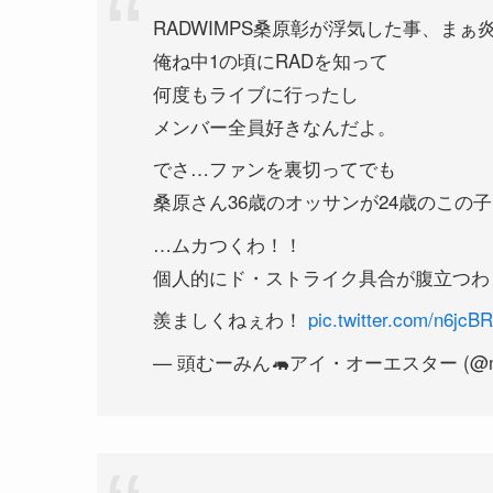
RADWIMPS桑原彰が浮気した事、まぁ
俺ね中1の頃にRADを知って
何度もライブに行ったし
メンバー全員好きなんだよ。
でさ…ファンを裏切ってでも
桑原さん36歳のオッサンが24歳のこの
…ムカつくわ！！
個人的にド・ストライク具合が腹立つわ
羨ましくねぇわ！
pic.twitter.com/n6jcB
— 頭むーみん🦛アイ・オーエスター (@mu