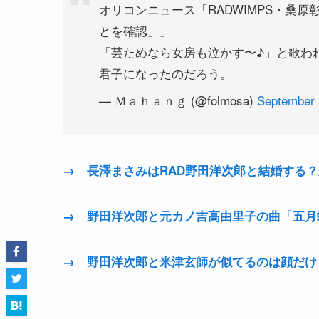
オリコンニュース「RADWIMPS・桑
とを確認」」
「芸ためなら女房も泣かす〜♪」と歌わ
君子になったのだろう。
— Ｍａｈａｎｇ (@folmosa)
September 
→ 長澤まさみはRAD野田洋次郎と結婚する
→ 野田洋次郎と元カノ吉高由里子の曲「五月
→ 野田洋次郎と米津玄師が似てるのは顔だけ