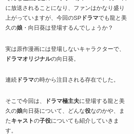
に放送されることになり、ファンはかなり盛り
上がっていますが、今回のSP
ドラマ
でも龍と美
久の
娘
・向日葵は登場するんでしょうか？
実は原作漫画には登場しないキャラクターで、
ドラマオリジナル
の向日葵。
連続
ドラマ
の時から注目される存在でした。
そこで今回は、
ドラマ極主夫
に登場する龍と美
久の
娘
向日葵について、どんな
役
なのかや、ま
た
キャスト
の
子役
についても紹介していきま
す。