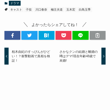
ドラマ
キャスト
子役
川口春奈
極主夫道
玉木宏
白鳥玉季
よかったらシェアしてね！
柏木由紀のすっぴんがひど
さかなクンの結婚と離婚の
い！？衝撃動画で真相を検
噂はデマ!現在年齢48歳で
証！
未婚!