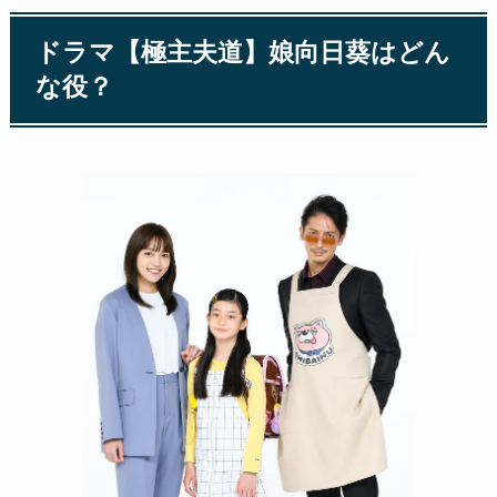
ドラマ【極主夫道】娘向日葵はどん
な役？