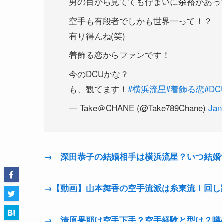
男の目から見てても佇まいに余裕があっ
空手も有段者でしかも世界一って！？
有り得んね(笑)
着飾る恋からファンです！
今のDCUかな？
も、観てます！
#横浜流星
#着飾る恋
#DC
— Take＠CHANE (@Take789Chane)
Jan
→ 深田恭子の結婚相手は横浜流星？いつ結婚
→【動画】山本舞香の空手流派は糸東流！回し
→ 清原果耶は空手下手？空手経験と型は？噂