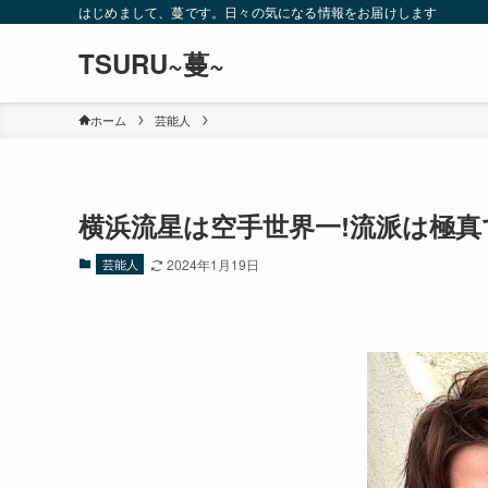
はじめまして、蔓です。日々の気になる情報をお届けします
TSURU~蔓~
ホーム
芸能人
横浜流星は空手世界一!流派は極真
芸能人
2024年1月19日