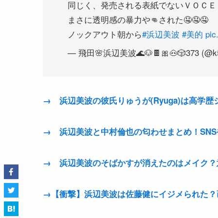
まさに透明感の暴力や👊された🤤🤤🤤
ノックアウト朝から
#浜辺美波
#美的
pic
— 飛田🌸浜辺美波🌊🐶🍫🎀🐽🎲373 (@k
→ 浜辺美波の彼氏りゅうが(Ryuga)は高学
→ 浜辺美波と中村倫也の匂わせまとめ！SN
→ 浜辺美波のそばかすが消えたのはメイク？
→【衝撃】浜辺美波は佐藤健にイジメられた？