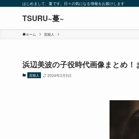
はじめまして、蔓です。日々の気になる情報をお届けします
TSURU~蔓~
ホーム
芸能人
浜辺美波の子役時代画像まとめ！ま
芸能人
2024年3月5日