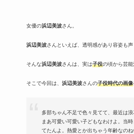
女優の
さん。
浜辺美波
さんといえば、透明感があり容姿も声
浜辺美波
そんな
さんは、実は
の頃から芸能
浜辺美波
子役
そこで今回は、
さんの
浜辺美波
子役時代の画像
多部ちゃん不足で色々見てて、最近は浪
まあ可愛い可愛い子どもなわけよ。当時
てたんよ。熱愛とか出ちゃう年齢なのね