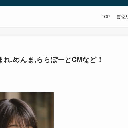
TOP
芸能
れ,めんま,ららぽーとCMなど！