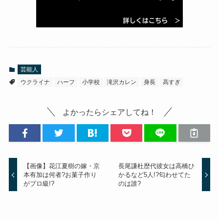
芸能人
ウクライナ
ハーフ
小学校
滝沢カレン
身長
高すぎ
よかったらシェアしてね！
【画像】花江夏樹の嫁・京
長尾謙杜歴代彼女は高橋ひ
本有加は何者?お菓子作り
かるなど5人!?匂わせてた
がプロ級!?
のは誰?