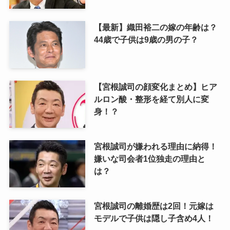
【最新】織田裕二の嫁の年齢は？
44歳で子供は9歳の男の子？
【宮根誠司の顔変化まとめ】ヒア
ルロン酸・整形を経て別人に変
身！？
宮根誠司が嫌われる理由に納得！
嫌いな司会者1位独走の理由と
は？
宮根誠司の離婚歴は2回！元嫁は
モデルで子供は隠し子含め4人！