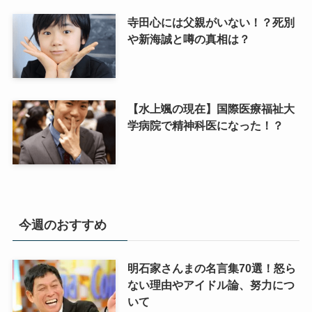
寺田心には父親がいない！？死別
や新海誠と噂の真相は？
【水上颯の現在】国際医療福祉大
学病院で精神科医になった！？
今週のおすすめ
明石家さんまの名言集70選！怒ら
ない理由やアイドル論、努力につ
いて