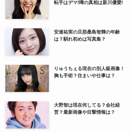
転手はデマ!噂の真相は新川優愛!
安達祐実の旦那桑島智輝の年齢
は？馴れ初めは写真集？
りゅうちぇる現在の別人級画像！
胸も手術？住まいや仕事は？
大野智は現在何してる？会社経
営？最新画像や目撃情報は？