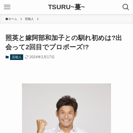
TSURU~蔓~
ホーム
芸能人
照英と嫁阿部和加子との馴れ初めは?出
会って2回目でプロポーズ!?
2024年2月17日
芸能人