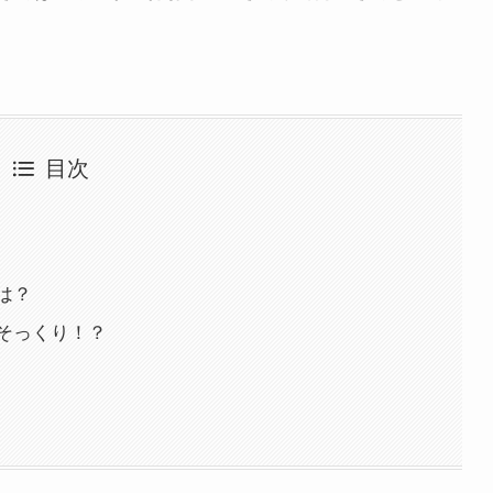
目次
は？
そっくり！？