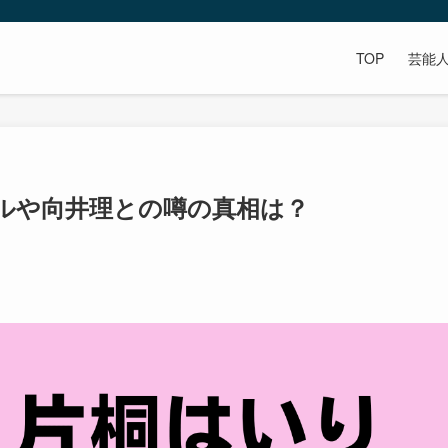
TOP
芸能
ルや向井理との噂の真相は？