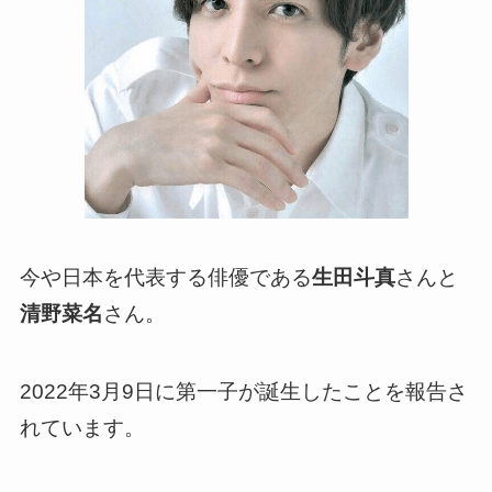
今や日本を代表する俳優である
生田斗真
さんと
清野菜名
さん。
2022年3月9日に第一子が誕生したことを報告さ
れています。