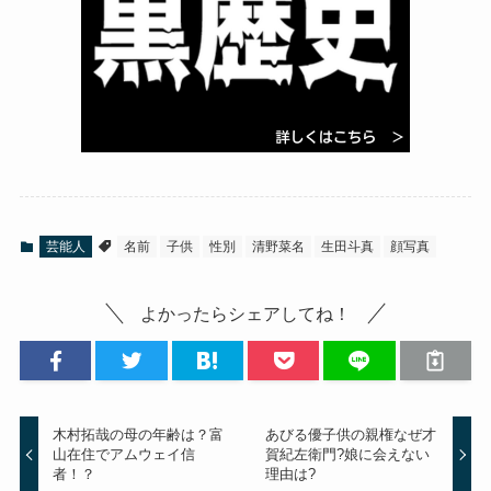
芸能人
名前
子供
性別
清野菜名
生田斗真
顔写真
よかったらシェアしてね！
木村拓哉の母の年齢は？富
あびる優子供の親権なぜ才
山在住でアムウェイ信
賀紀左衛門?娘に会えない
者！？
理由は?