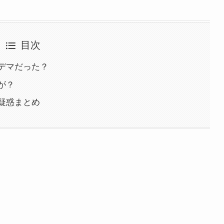
目次
デマだった？
が？
疑惑まとめ