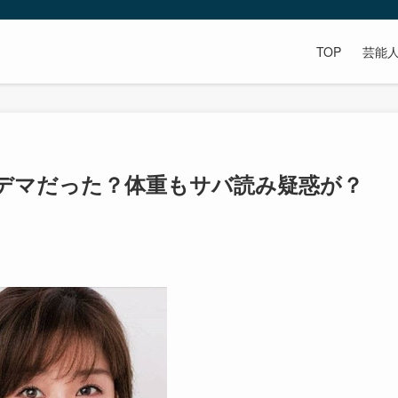
TOP
芸能
デマだった？体重もサバ読み疑惑が？