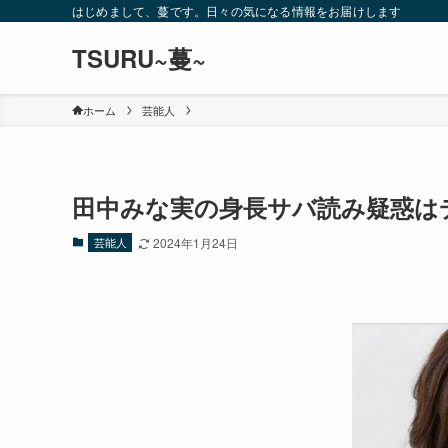
はじめまして、蔓です。日々の気になる情報をお届けします
TSURU~蔓~
ホーム
芸能人
田中みな実の身長サバ読み疑惑は
芸能人
2024年1月24日