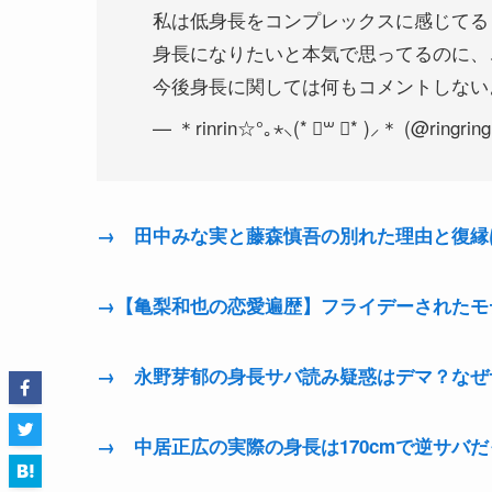
身長になりたいと本気で思ってるのに、
今後身長に関しては何もコメントしない
— ＊rinrin☆°｡⋆⸜(* ॑꒳ ॑* )⸝＊ (@ringrin
→ 田中みな実と藤森慎吾の別れた理由と復縁
→【亀梨和也の恋愛遍歴】フライデーされたモ
→ 永野芽郁の身長サバ読み疑惑はデマ？なぜ
→ 中居正広の実際の身長は170cmで逆サバだ