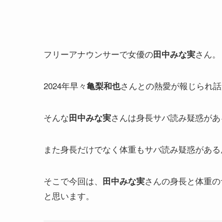
フリーアナウンサーで女優の
さん。
田中みな実
2024年早々
さんとの熱愛が報じられ話
亀梨和也
そんな
さんは身長サバ読み疑惑があ
田中みな実
また身長だけでなく体重もサバ読み疑惑がある
そこで今回は、
さんの身長と体重の
田中みな実
と思います。