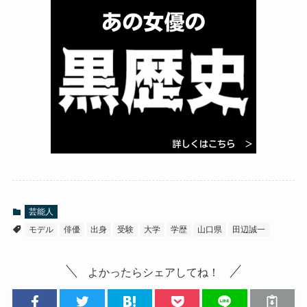
芸能人
モデル
俳優
出身
受験
大学
学歴
山口県
田辺誠一
よかったらシェアしてね！