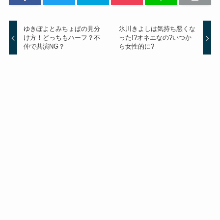
ゆきぽよとみちょぱの見分
氷川きよしは気持ち悪くな
け方！どっちもハーフ？不
った!?オネエなの?いつか
仲で共演NG？
ら女性的に?