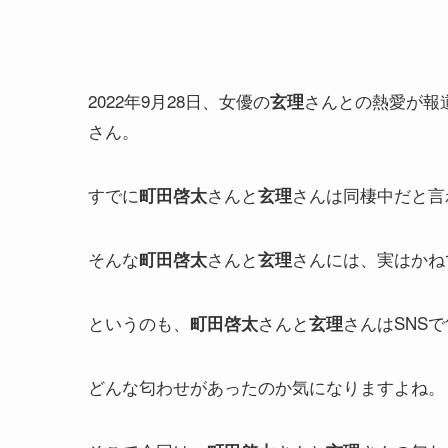
2022年9月28日、女優の
さんとの熱愛が報道
玄理
さん。
すでに
さんと
さんは同棲中だと言
町田啓太
玄理
そんな
さんと
さんには、実はかね
町田啓太
玄理
というのも、
さんと
さんはSNS
町田啓太
玄理
どんな匂わせがあったのか気になりますよね。