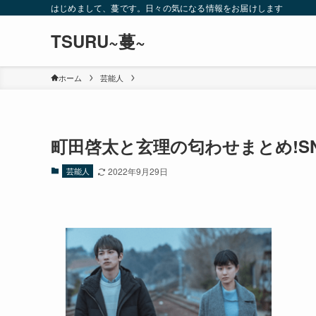
はじめまして、蔓です。日々の気になる情報をお届けします
TSURU~蔓~
ホーム
芸能人
町田啓太と玄理の匂わせまとめ!SN
芸能人
2022年9月29日