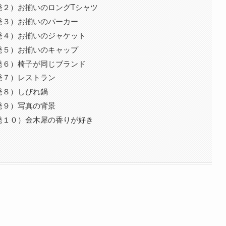
発２）お揃いのロングTシャツ
発３）お揃いのパーカー
発４）お揃いのジャケット
発５）お揃いのキャップ
発６）椅子が同じブランド
発７）レストラン
発８）しびれ鍋
発９）写真の背景
発１０）金木犀の香りが好き