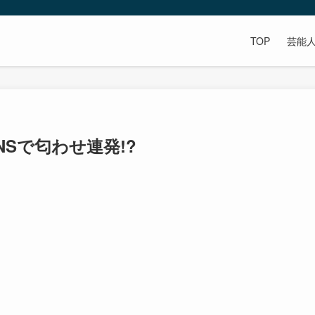
TOP
芸能
Sで匂わせ連発!?