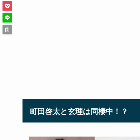
町田啓太と玄理は同棲中！？