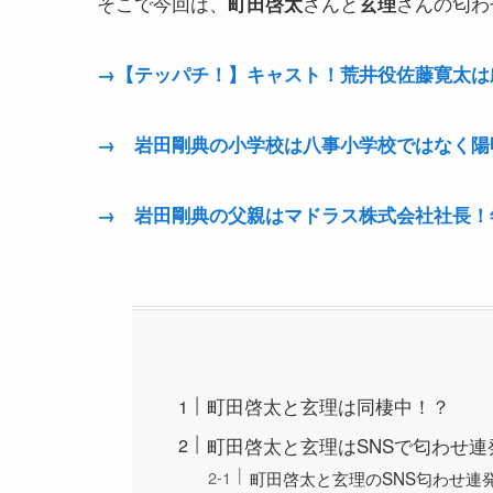
そこで今回は、
さんと
さんの匂わ
町田啓太
玄理
→【テッパチ！】キャスト！荒井役佐藤寛太は劇
→ 岩田剛典の小学校は八事小学校ではなく陽
→ 岩田剛典の父親はマドラス株式会社社長！
町田啓太と玄理は同棲中！？
町田啓太と玄理はSNSで匂わせ連
町田啓太と玄理のSNS匂わせ連